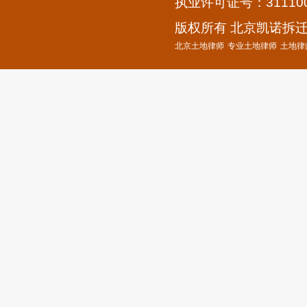
执业许可证号：3111000
版权所有 北京凯诺拆
北京土地律师
专业土地律师
土地律