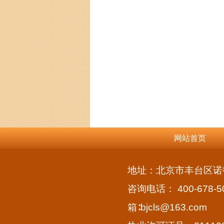
网站首页
地址：北京市丰台区诺德
咨询电话： 400-678
箱∶bjcls@163.com