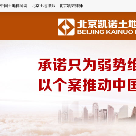
中国土地律师网—北京土地律师—北京凯诺律师
1