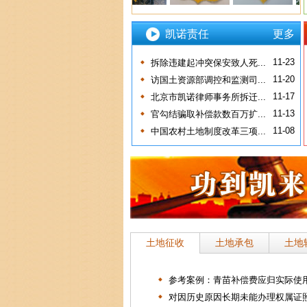
凯诺责任
更多
11-23
拆除违建起冲突保安致人死...
11-20
访国土资源部调控和监测司...
11-17
北京市凯诺律师事务所拆迁...
11-13
官勾结骗取补偿款数百万扩...
11-08
中国农村土地制度改革三项...
土地征收
土地承包
土地
参考案例：青苗补偿费应归实际使用.
对因历史原因长期未能办理权属证照.