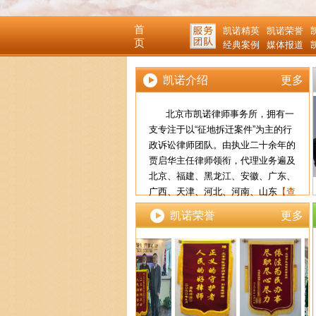
首
凯诺精英
凯诺荣誉
页
经典案例
媒体报道
凯诺介绍
更多
北京市凯诺律师事务所，拥有一
支专注于以“征地拆迁案件”为主的行
政诉讼律师团队。由执业二十余年的
贾启华主任律师领衔，代理业务遍及
北京、福建、黑龙江、安徽、广东、
贾启华主任
张海东
广西、天津、河北、河南、山东
【查
看详细】
凯诺荣誉
更多