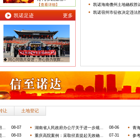
凯诺海南儋州土地确权胜诉
【查看详细】
凯诺宿州市征收决定违法胜
凯诺足迹
更多
◆
同心同德共奋进，齐心协力筑辉...
转让
土地登记
08-07
08-06
..
湖南省人民政府办公厅关于进一步规...
青海
08-03
07-31
..
重庆高院案例：采取径直提起无效确...
参考