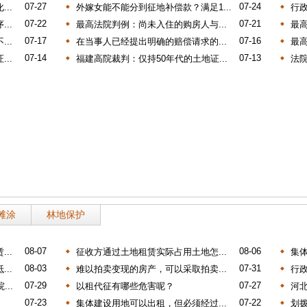
07-27
07-24
..
外嫁女能不能分到征地补偿款？满足1...
行政
07-22
07-21
..
最高法院判例：尚未入住的购房人与...
最高
07-17
07-16
..
在当事人已经提出明确的赔偿请求的...
最高
07-14
07-13
..
福建高院裁判：仅持50年代的土地证...
法院
滩涂
林地保护
08-07
08-06
..
征收方通过土地租赁实际占用土地怎...
集体
08-03
07-31
..
难以拍卖变现的房产，可以采取拍卖...
行政
07-29
07-27
..
以租代征有哪些危害呢？
河北
07-23
07-22
集体建设用地可以出租，但必须经过...
划