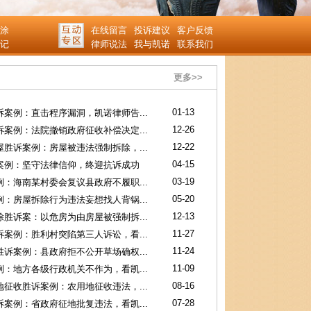
涂
在线留言
投诉建议
客户反馈
记
律师说法
我与凯诺
联系我们
更多>>
01-13
案例：直击程序漏洞，凯诺律师告...
12-26
案例：法院撤销政府征收补偿决定...
12-22
胜诉案例：房屋被违法强制拆除，...
04-15
案例：坚守法律信仰，终迎抗诉成功
03-19
：海南某村委会复议县政府不履职...
孙善权
陈秀
05-20
：房屋拆除行为违法妄想找人背锅...
12-13
胜诉案：以危房为由房屋被强制拆...
11-27
案例：胜利村突陷第三人诉讼，看...
11-24
诉案例：县政府拒不公开草场确权...
11-09
：地方各级行政机关不作为，看凯...
08-16
征收胜诉案例：农用地征收违法，...
07-28
案例：省政府征地批复违法，看凯...