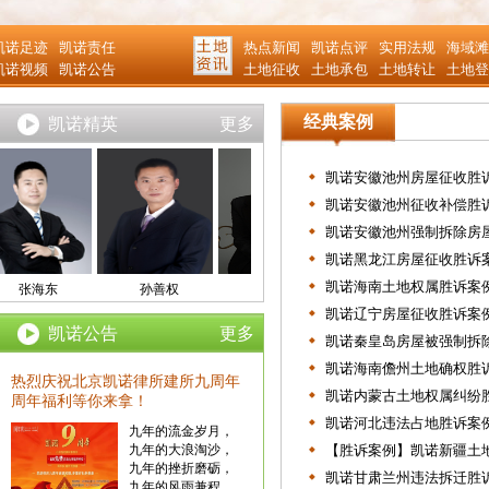
凯诺足迹
凯诺责任
热点新闻
凯诺点评
实用法规
海域滩
凯诺视频
凯诺公告
土地征收
土地承包
土地转让
土地登
经典案例
凯诺精英
更多
凯诺安徽池州房屋征收胜诉
凯诺安徽池州征收补偿胜诉
凯诺安徽池州强制拆除房屋
凯诺黑龙江房屋征收胜诉
凯诺海南土地权属胜诉案例
孙善权
陈秀
贾启华主任
张海东
凯诺辽宁房屋征收胜诉案例
凯诺公告
更多
凯诺秦皇岛房屋被强制拆除
凯诺海南儋州土地确权胜诉
热烈庆祝北京凯诺律所建所九周年
凯诺内蒙古土地权属纠纷胜
周年福利等你来拿！
凯诺河北违法占地胜诉案例
九年的流金岁月，
九年的大浪淘沙，
【胜诉案例】凯诺新疆土地
九年的挫折磨砺，
凯诺甘肃兰州违法拆迁胜诉
九年的风雨兼程...