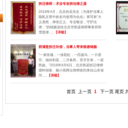
拆迁律师：术业专攻持法律之器
2018年4月，北京的吴先生（为保护当事人
隐私文章中姓名均使用为化名）将写有“大
义凛然，伸张正义、专业敬业，守护法
律，”的锦旗送给北京市凯诺律师事务所和
雪莲律......
【详细】
获满意拆迁补偿，当事人寄来致谢锦旗
“一束玫瑰，一抹彩虹，一匹骏马，一片星
空。抽丝剥茧，二月春风，苦尽甘来，一诺
凯旋。”2018年9月6日，北京凯诺拆迁律师
团时祯奎、杨小燕两位律师收到来自山东省
菏......
【详细】
首页
上一页
1
下一页
尾页
共