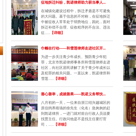
征地拆迁纠纷，凯诺律师助力获当事人...
在城镇化建设过程中，拆迁矛盾是不可避免
的大问题。基于信息的不对称，在征地拆迁
中被征收人常常处于弱势地位，因此，面对
拆迁补偿不合理、征收程序的不合法、违法
征......
【详细】
巾帼在行动——和雪莲律师走进社区开...
为进一步关注青少年成长、预防青少年犯
罪，北京市凯诺律师事务所和雪莲律师走进
社区，向社区居民讲解了关于青少年成长以
及犯罪的相关问题。一直以来，凯诺律所和
雪莲......
【详细】
善心善举，成就善果——凯诺义务帮扶...
八月初的一天，一位来自浙江绍兴越城区的
原信鸽养殖场的徐先生（化名）急匆匆的赶
到凯诺律所，一进门就对前台行政人员说要
找贾主任。行政问他是不是找主任要打官
司，......
【详细】