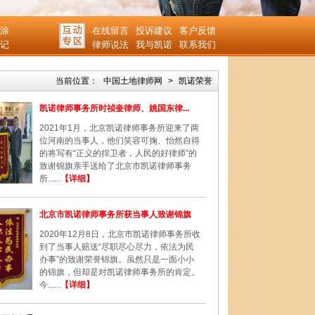
涂
在线留言
投诉建议
客户反馈
记
律师说法
我与凯诺
联系我们
当前位置：
中国土地律师网
>
凯诺荣誉
凯诺律师事务所时祯奎律师、姚国东律...
2021年1月，北京凯诺律师事务所迎来了两
位河南的当事人，他们笑容可掬、怡然自得
的将写有“正义的捍卫者，人民的好律师”的
致谢锦旗亲手送给了北京市凯诺律师事务
所......
【详细】
北京市凯诺律师事务所获当事人致谢锦旗
2020年12月8日，北京市凯诺律师事务所收
到了当事人赔送“尽职尽心尽力，依法为民
办事”的致谢荣誉锦旗。虽然只是一面小小
的锦旗，但却是对凯诺律师事务所的肯定。
今......
【详细】