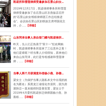
凯诺所和雪莲律师受邀参加石景山妇女...
2019年12月17日，凯诺律师事务所和雪莲
律师受邀参加了在石景山区京燕饭店召开
的“石景山妇女维权律师团工作总结推进
会”。会议由石景山区妇联副主席邓国花主
持，介......
【详细】
山东菏泽当事人亲自登门赠与凯诺律所...
昨天，当人们正热衷于“双十一”狂欢网购
时，凯诺律师事务所迎来了三位意外之客！
他们是谁呢？经当事人介绍得知，原来他们
来自山东菏泽，此行是专程感谢和雪莲律
师，......
【详细】
当事人两个月获满意补偿杨小燕、孙善...
梁女士（为保护当事人隐私本文中出现的姓
名为匿名）系黑龙江省绥化市居民，因为房
屋拆迁一直未能得到妥善安置，梁女士于
2019年4月委托凯诺拆迁律师团杨小燕、孙
善权......
【详细】