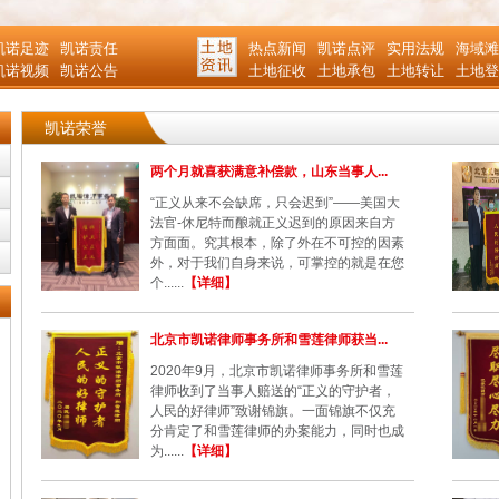
凯诺足迹
凯诺责任
热点新闻
凯诺点评
实用法规
海域滩
凯诺视频
凯诺公告
土地征收
土地承包
土地转让
土地登
凯诺荣誉
两个月就喜获满意补偿款，山东当事人...
“正义从来不会缺席，只会迟到”——美国大
法官-休尼特而酿就正义迟到的原因来自方
方面面。究其根本，除了外在不可控的因素
外，对于我们自身来说，可掌控的就是在您
个......
【详细】
北京市凯诺律师事务所和雪莲律师获当...
2020年9月，北京市凯诺律师事务所和雪莲
律师收到了当事人赔送的“正义的守护者，
人民的好律师”致谢锦旗。一面锦旗不仅充
分肯定了和雪莲律师的办案能力，同时也成
为......
【详细】