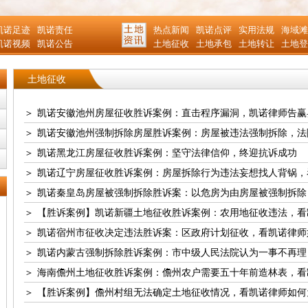
凯诺足迹
凯诺责任
热点新闻
凯诺点评
实用法规
海域滩
凯诺视频
凯诺公告
土地征收
土地承包
土地转让
土地登
土地征收
＞
凯诺安徽池州房屋征收胜诉案例：直击程序漏洞，凯诺律师告赢
＞
凯诺安徽池州强制拆除房屋胜诉案例：房屋被违法强制拆除，法
＞
凯诺黑龙江房屋征收胜诉案例：坚守法律信仰，终迎抗诉成功
＞
凯诺辽宁房屋征收胜诉案例：房屋拆除行为违法妄想找人背锅，
＞
凯诺秦皇岛房屋被强制拆除胜诉案：以危房为由房屋被强制拆除
＞
【胜诉案例】凯诺新疆土地征收胜诉案例：农用地征收违法，看
＞
凯诺宿州市征收决定违法胜诉案：区政府计划征收，看凯诺律师
＞
凯诺内蒙古强制拆除胜诉案例：市中级人民法院认为一事不再理
＞
海南儋州土地征收胜诉案例：儋州农户需要五十年前造林表，看
＞
【胜诉案例】儋州村组无法确定土地征收情况，看凯诺律师如何