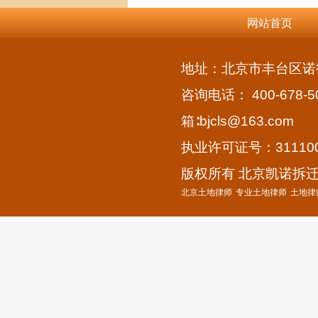
网站首页
地址：北京市丰台区诺德
咨询电话： 400-678
箱∶bjcls@163.com
执业许可证号：3111000
版权所有 北京凯诺拆
北京土地律师
专业土地律师
土地律