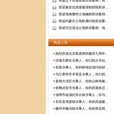
凯诺辽宁房屋征收胜诉案例：房...
凯诺秦皇岛房屋被强制拆除胜诉...
凯诺海南儋州土地确权胜诉案例...
凯诺内蒙古土地权属纠纷胜诉案...
凯诺河北违法占地胜诉案例：地...
凯诺公告
热烈庆祝北京凯诺律所建所九周年...
济南天桥区当事人，你们的火车站...
阜新当事人，你的林地征地纠纷材...
乌兰察布市卓资县当事人，你们的...
盘锦大洼区当事人，你的山林地被...
邯郸武安市当事人，你的房屋拆迁...
淄博市临淄区朱台镇当事人，你与...
东至县尧渡镇当事人，你的高速建...
滕州市鲍沟镇当事人，你的营业用...