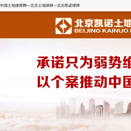
中国土地律师网—北京土地律师—北京凯诺律师
1