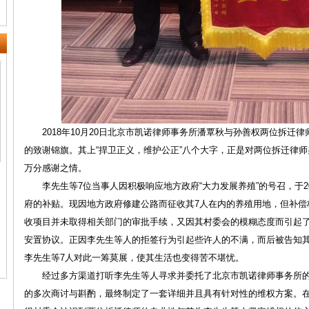
2018年10月20日北京市凯诺律师事务所潘覃秋与孙善权两位拆迁律
的致谢锦旗。其上“捍卫正义，维护公正”八个大字，正是对两位拆迁律
万分感谢之情。
李先生等7位当事人因积极响应地方政府“大力发展养殖”的号召，于2
府的补贴。现因地方政府修建公路而征收其7人在内的养殖用地，但补偿
收项目并未取得相关部门的审批手续，又因其村委会的模糊态度而引起
安置协议。正因李先生等人的拒签行为引起些许人的不满，而后被告知
李先生等7人对此一筹莫展，使其生活也变得苦不堪忧。
经过多方渠道打听李先生等人寻求并委托了北京市凯诺律师事务所的
的多次商讨与斟酌，最终制定了一套详细并且具有针对性的维权方案。