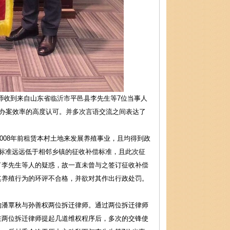
师收到来自山东省临沂市平邑县李先生等7位当事人
师办案效率的高度认可。并多次言语交流之间表达了
008年前租赁本村土地来发展养殖事业，且均得到政
标准远远低于相邻乡镇的征收补偿标准，且此次征
了李先生等人的疑惑，故一直未曾与之签订征收补偿
其养殖行为的环评不合格，并欲对其作出行政处罚。
潘覃秋与孙善权两位拆迁律师。通过两位拆迁律师
在两位拆迁律师提起几道维权程序后，多次的交锋使