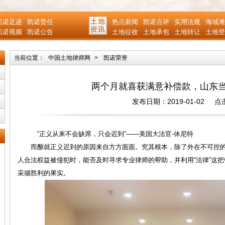
凯诺足迹
凯诺责任
热点新闻
凯诺点评
实用法规
海域滩
凯诺视频
凯诺公告
土地征收
土地承包
土地转让
土地登
当前位置：
中国土地律师网
>
凯诺荣誉
两个月就喜获满意补偿款，山东
发布日期：2019-01-02
点
“正义从来不会缺席，只会迟到”——美国大法官-休尼特
而酿就正义迟到的原因来自方方面面。究其根本，除了外在不可控的
人合法权益被侵犯时，能否及时寻求专业律师的帮助，并利用“法律”这
采撷胜利的果实。