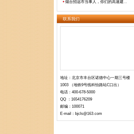
烟台招远市当事人，你们的高速建...
联系我们
地址：北京市丰台区诺德中心一期三号楼
1003 （地铁9号线科怡路站C口出）
电话：400-678-5000
QQ ：1654176209
邮编：100071
E-mail：bjcls@163.com