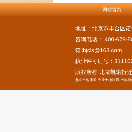
网站首页
地址：北京市丰台区诺德
咨询电话： 400-678
箱∶bjcls@163.com
执业许可证号：3111000
版权所有 北京凯诺拆
北京土地律师
专业土地律师
土地律