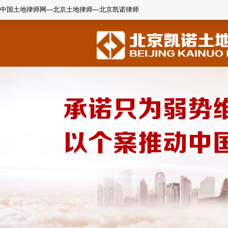
中国土地律师网—北京土地律师—北京凯诺律师
1