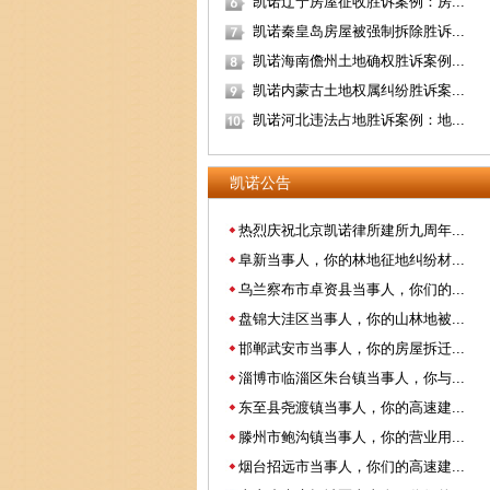
凯诺辽宁房屋征收胜诉案例：房...
凯诺秦皇岛房屋被强制拆除胜诉...
凯诺海南儋州土地确权胜诉案例...
凯诺内蒙古土地权属纠纷胜诉案...
凯诺河北违法占地胜诉案例：地...
凯诺公告
热烈庆祝北京凯诺律所建所九周年...
阜新当事人，你的林地征地纠纷材...
乌兰察布市卓资县当事人，你们的...
盘锦大洼区当事人，你的山林地被...
邯郸武安市当事人，你的房屋拆迁...
淄博市临淄区朱台镇当事人，你与...
东至县尧渡镇当事人，你的高速建...
滕州市鲍沟镇当事人，你的营业用...
烟台招远市当事人，你们的高速建...