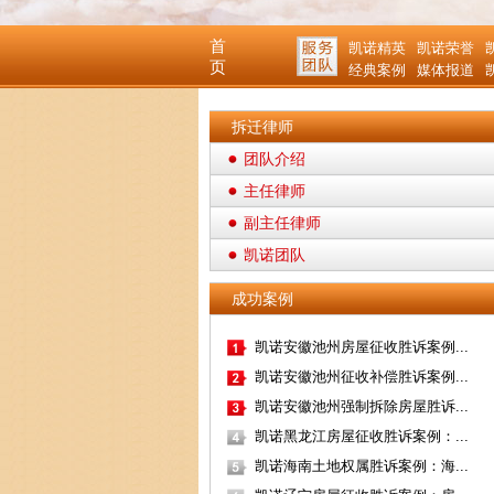
首
凯诺精英
凯诺荣誉
页
经典案例
媒体报道
拆迁律师
团队介绍
主任律师
副主任律师
凯诺团队
成功案例
凯诺安徽池州房屋征收胜诉案例...
凯诺安徽池州征收补偿胜诉案例...
凯诺安徽池州强制拆除房屋胜诉...
凯诺黑龙江房屋征收胜诉案例：...
凯诺海南土地权属胜诉案例：海...