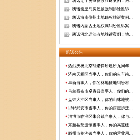
凯诺辽宁房屋征收胜诉案例：房...
凯诺秦皇岛房屋被强制拆除胜诉...
凯诺海南儋州土地确权胜诉案例...
凯诺内蒙古土地权属纠纷胜诉案...
凯诺河北违法占地胜诉案例：地...
凯诺公告
热烈庆祝北京凯诺律所建所九周年...
济南天桥区当事人，你们的火车站...
阜新当事人，你的林地征地纠纷材...
乌兰察布市卓资县当事人，你们的...
盘锦大洼区当事人，你的山林地被...
邯郸武安市当事人，你的房屋拆迁...
淄博市临淄区朱台镇当事人，你与...
东至县尧渡镇当事人，你的高速建...
滕州市鲍沟镇当事人，你的营业用...