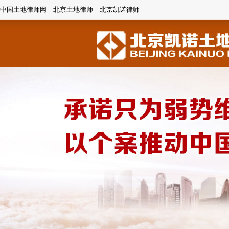
中国土地律师网—北京土地律师—北京凯诺律师
1