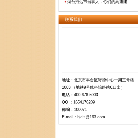
烟台招远市当事人，你们的高速建...
联系我们
地址：北京市丰台区诺德中心一期三号楼
1003 （地铁9号线科怡路站C口出）
电话：400-678-5000
QQ ：1654176209
邮编：100071
E-mail：bjcls@163.com