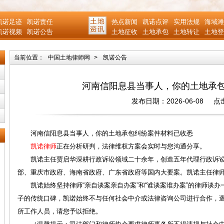
凯诺足迹
凯诺责任
热点新闻
凯诺点评
实用法规
海域滩
凯诺视频
凯诺公告
土地征收
土地承包
土地转让
土地登
当前位置：
中国土地律师网
>
凯诺公告
河南信阳息县当事人，你的土地承
发布日期：2026-06-08
点
河南信阳息县当事人，你的土地承包纠纷案件材料已收悉
凯诺律师
正在分析研判，法律维权方案会实时与您沟通分享。
凯诺主任贾启华深耕行政诉讼领域二十余年，创造五年代理行政诉讼1
部、重庆市政府、海南省政府、广东省政府等国内大要案。凯诺主任律
凯诺始终坚持律师“亲自谈案亲自办案”和“谁谈案谁办案”的律师谈办
子的传统口碑，凯诺始终不与任何社会中介或法律咨询公司进行合作，
所工作人员，请您予以拒绝。