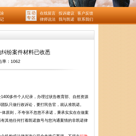
涂
在线留言
投诉建议
客户反馈
记
律师说法
我与凯诺
联系我们
包纠纷案件材料已收悉
击率：1062
400多件个人纪录，办理过状告教育部、自然资源
师团队只做行政诉讼，要打民告官，就认准凯诺。
一体原则，不夸张不忽悠不承诺，秉承实实在在做案
遇有其他任何打着凯诺旗号与您沟通案情的非凯诺律