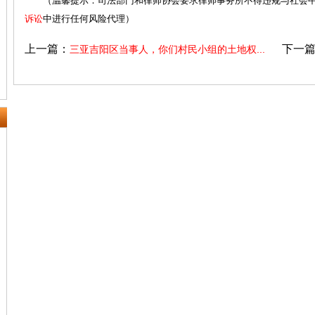
（温馨提示：司法部门和律师协会要求律师事务所不得违规与社会中
诉讼
中进行任何风险代理）
上一篇：
下一
三亚吉阳区当事人，你们村民小组的土地权...